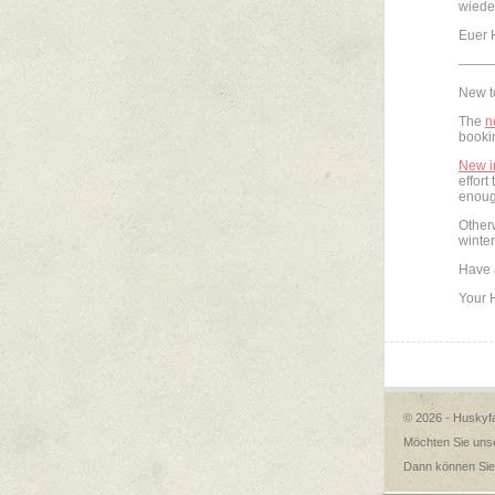
wiede
Euer 
——
New t
The
n
booki
New i
effort
enoug
Otherw
winter
Have a
Your 
© 2026 - Huskyf
Möchten Sie unse
Dann können Sie