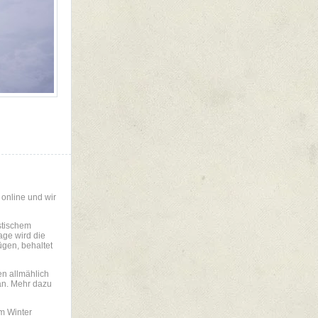
 online und wir
stischem
age wird die
ügen, behaltet
den allmählich
an. Mehr dazu
m Winter