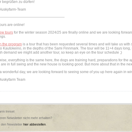
r begrüßen zu dürfen!
Huskyfarm-Team
———————————————————
ours are online!
ew tours
for the winter season 2024/25 are finally online and we are looking forwar
ngs.
n the program
is a tour that has been requested several times and will take us with 
 to Kautokeino, in the depths of the Sami Finnmark. The tour will be 11+4 days long, i
h demand we might add another tour, so keep an eye on the tour schedule ;)
ise, everything is the same here, the dogs are training hard, preparations for the
 are in full swing and the new house is looking good. But more about that in the nex
 wonderful day, we are looking forward to seeing some of you up here again in win
Huskyfarm Team
arm Innset
ren Newsletter nicht mehr erhalten?
 den Newsletter
hier abbestellen
.