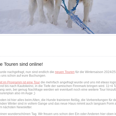
e Touren sind online!
wurde nachgefragt, nun sind endlich die
neuen Touren
für die Wintersaison 2024/25
n uns schon auf eure Buchungen.
it im Programm ist eine Tour
die mehrfach angefragt wurde und uns mit etwas logi
nd bis nach Kautokeino, in die Tiefe der samischen Finnmark bringen wird. 11+4 T
lang sein, bei genug Nachfrage werden wir eventuell noch eine weitere Tour hinzuf
ourenplan also im Auge ;)
ten ist hier alles beim Alten, die Hunde trainieren fleißig, die Vorbereitungen für 
nden Winter sind in vollem Gange und das neue Haus nimmt auch langsam Form 
im nächsten Newsletter.
einen wunderschönen Tag. Wir freuen uns schon den Ein oder Anderen hier oben i