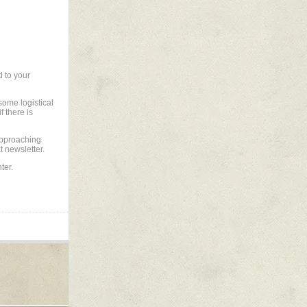
d to your
some logistical
f there is
 approaching
t newsletter.
ter.