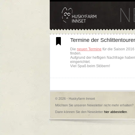
Termine der Schlittentoure
Die
neuen Termine
für die Saison 2016
finden.
Aufgrund der heftigen Nachfrage haben 
eingerichtet.
Viel Spaß beim Stöbern!
© 2026 - Huskyfarm Innset
Möchten Sie unseren Newsletter nicht mehr erhalten?
Dann können Sie den Newsletter
hier abbestellen
.