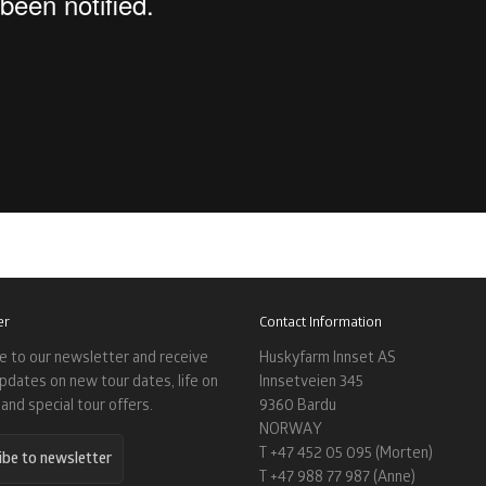
er
Contact Information
e to our newsletter and receive
Huskyfarm Innset AS
updates on new tour dates, life on
Innsetveien 345
and special tour offers.
9360 Bardu
NORWAY
T +47 452 05 095 (Morten)
ibe to newsletter
T +47 988 77 987 (Anne)