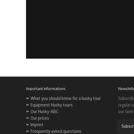
Important Informations
Newslett
What you should know for a husky tour
Subscrib
Equipment Husky tours
regular 
Our Husky-ABC
our farm 
Our prices
Imprint
Subscr
Frequently asked questions