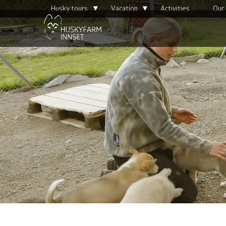
▴
▴
Husky tours
Vacation
Activities
Our