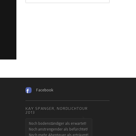
Facebook
KAY SPANGER, NORDLICHTOUR
2013
Noch bodenständiger als erwartet!
Noch anstrengender als befürchtet!
Noch mehr Abenteuer als erträumt!