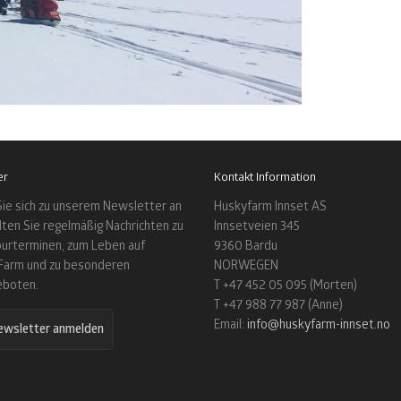
er
Kontakt Information
ie sich zu unserem Newsletter an
Huskyfarm Innset AS
lten Sie regelmäßig Nachrichten zu
Innsetveien 345
urterminen, zum Leben auf
9360 Bardu
Farm und zu besonderen
NORWEGEN
eboten.
T +47 452 05 095 (Morten)
T +47 988 77 987 (Anne)
Email:
info@huskyfarm-innset.no
wsletter anmelden