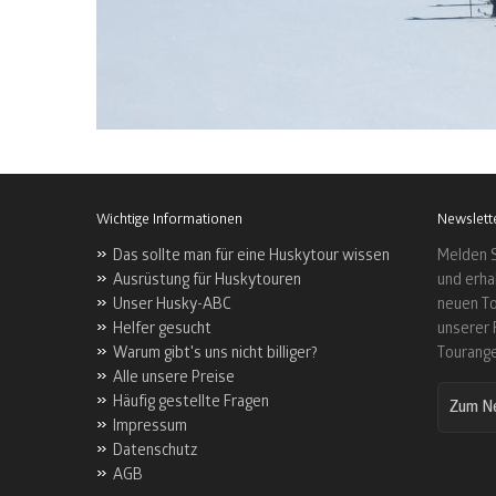
Wichtige Informationen
Newslett
Das sollte man für eine Huskytour wissen
Melden S
Ausrüstung für Huskytouren
und erha
Unser Husky-ABC
neuen To
Helfer gesucht
unserer 
Warum gibt's uns nicht billiger?
Tourang
Alle unsere Preise
Häufig gestellte Fragen
Zum Ne
Impressum
Datenschutz
AGB