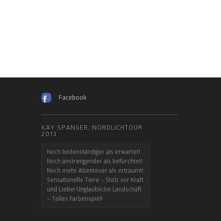
Facebook
KAY SPANGER, NORDLICHTOUR
2013
Noch bodenständiger als erwartet!
Noch anstrengender als befürchtet!
Noch mehr Abenteuer als erträumt!
Sensationelle Tiere – Stolz vor Kraft
und Liebe! Unglaubliche Landschaft
– Tolles Farbenspiel!