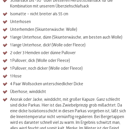
Schlafsack bis -30° oder besseren Herbstschlafsack für die
Kombination mit unserem Überziehschlafsack
Isomatte – nicht breiter als 55 cm
Unterhosen
Unterhemden (Skiunterwäsche: Wolle)
1 lange Unterhose, dünn (Skiunterwäsche, am besten auch Wolle)
1 lange Unterhose, dick! (Wolle oder Fleece)
2 oder 3 Hemden oder dünne Pullover
1 Pullover, dick (Wolle oder Fleece)
1 Pullover, noch dicker (Wolle oder Fleece)
1 Hose
4 Paar Wollsocken unterschiedlicher Dicke
Überhose, winddicht
Anorak oder Jacke, winddicht, mit großer Kapuze. Ganz schlecht
sind dicke Parkas. Hier ist das Zwiebelprinzip grob mißachtet. Da
eine dicke Isolationsschicht in diesen Parkas vorgeben ist, läßt sich
die Innentemperatur nicht vernünftig regulieren. Bei Bergetappen
wird es darunter schnell viel zu warm. Im Ergebnis schwitzt man,
alles wird feucht und somit kalt. Merke: Im Winter ist der Feind