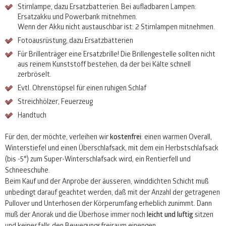
Stirnlampe, dazu Ersatzbatterien. Bei aufladbaren Lampen:
Ersatzakku und Powerbank mitnehmen.
Wenn der Akku nicht austauschbar ist: 2 Stirnlampen mitnehmen.
Fotoausrüstung, dazu Ersatzbatterien
Für Brillenträger eine Ersatzbrille! Die Brillengestelle sollten nicht
aus reinem Kunststoff bestehen, da der bei Kälte schnell
zerbröselt.
Evtl. Ohrenstöpsel für einen ruhigen Schlaf
Streichhölzer, Feuerzeug
Handtuch
Für den, der möchte, verleihen wir
kostenfrei
: einen warmen Overall,
Winterstiefel und einen Überschlafsack, mit dem ein Herbstschlafsack
(bis -5°) zum Super-Winterschlafsack wird, ein Rentierfell und
Schneeschuhe.
Beim Kauf und der Anprobe der äusseren, winddichten Schicht muß
unbedingt darauf geachtet werden, daß mit der Anzahl der getragenen
Pullover und Unterhosen der Körperumfang erheblich zunimmt. Dann
muß der Anorak und die Überhose immer noch
leicht und luftig
sitzen
und keinesfalls den Bewegungsfreiraum einengen.