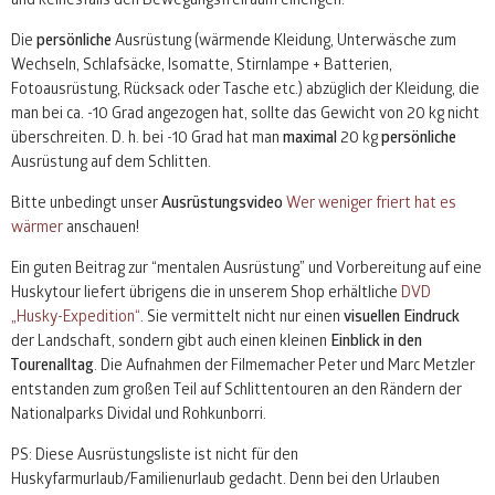
Die
persönliche
Ausrüstung (wärmende Kleidung, Unterwäsche zum
Wechseln, Schlafsäcke, Isomatte, Stirnlampe + Batterien,
Fotoausrüstung, Rücksack oder Tasche etc.) abzüglich der Kleidung, die
man bei ca. -10 Grad angezogen hat, sollte das Gewicht von 20 kg nicht
überschreiten. D. h. bei -10 Grad hat man
maximal
20 kg
persönliche
Ausrüstung auf dem Schlitten.
Bitte unbedingt unser
Ausrüstungsvideo
Wer weniger friert hat es
wärmer
anschauen!
Ein guten Beitrag zur “mentalen Ausrüstung” und Vorbereitung auf eine
Huskytour liefert übrigens die in unserem Shop erhältliche
DVD
„Husky-Expedition“
. Sie vermittelt nicht nur einen
visuellen Eindruck
der Landschaft, sondern gibt auch einen kleinen
Einblick in den
Tourenalltag
. Die Aufnahmen der Filmemacher Peter und Marc Metzler
entstanden zum großen Teil auf Schlittentouren an den Rändern der
Nationalparks Dividal und Rohkunborri.
PS: Diese Ausrüstungsliste ist nicht für den
Huskyfarmurlaub/Familienurlaub gedacht. Denn bei den Urlauben