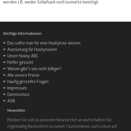
werden z.B. weder Schlafsack noch Isomatte benötigt.
Wichtige Informationen
Das sollte man für eine Huskytour wissen
Ausrüstung für Huskytouren
Unser Husky-ABC
Helfer gesucht
Warum gibt's uns nicht billiger?
Alle unsere Preise
Häufig gestellte Fragen
Impressum
Datenschutz
AGB
Newsletter
Melden Sie sich zu unserem Newsletter an und erhalten Sie
regelmäßig Nachrichten zu neuen Tourterminen, zum Leben auf