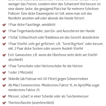
weniger das Frieren, sondern eher das Schwitzen! Viel besser ist
eine dünne Jacke, die genügend Platz hat für mehrere Schichten
Pullover. Eine dicke Daunenjacke ist toll, wenn man sich das
Nordlicht ansehen will oder abends die Hunde füttert.
1 Paar dicke Fäustlinge, winddicht
1 Paar Fingerhandschuhe, zum Ein- und Ausschirren der Hunde
1 Schal, Schlauchtuch oder Balaklava um das Gesicht abzudecken
1 Paar Stiefel, sehr gut gefüttert, z.B. “Sorel Big Horn” oder besser,
inkl. 2 Paar dicke Socken oder unsere Ausleih-Stiefel
Evtl. Gamaschen; z.B. wenn die Überhose nicht dicht am Stiefel
abschließt
1 Paar Turnschuhe oder Hüttenschuhe für die Hütten
1 oder 2 Mütze(n)
Skibrille (ab Februar mit UV-Filter) gegen Schneetreiben
Ab März Sonnencreme. Mindestens Faktor 15, im April/Mai sogar
mindestens Faktor 25
Messer, scharf, in einer Scheide oder als Taschenmesser
Thermosflasche (unzerbrechlich)