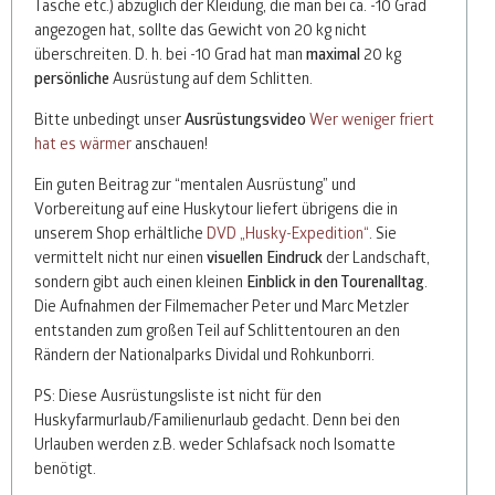
Tasche etc.) abzüglich der Kleidung, die man bei ca. -10 Grad
angezogen hat, sollte das Gewicht von 20 kg nicht
überschreiten. D. h. bei -10 Grad hat man
maximal
20 kg
persönliche
Ausrüstung auf dem Schlitten.
Bitte unbedingt unser
Ausrüstungsvideo
Wer weniger friert
hat es wärmer
anschauen!
Ein guten Beitrag zur “mentalen Ausrüstung” und
Vorbereitung auf eine Huskytour liefert übrigens die in
unserem Shop erhältliche
DVD
„Husky-Expedition“
. Sie
vermittelt nicht nur einen
visuellen Eindruck
der Landschaft,
sondern gibt auch einen kleinen
Einblick in den Tourenalltag
.
Die Aufnahmen der Filmemacher Peter und Marc Metzler
entstanden zum großen Teil auf Schlittentouren an den
Rändern der Nationalparks Dividal und Rohkunborri.
PS: Diese Ausrüstungsliste ist nicht für den
Huskyfarmurlaub/Familienurlaub gedacht. Denn bei den
Urlauben werden z.B. weder Schlafsack noch Isomatte
benötigt.