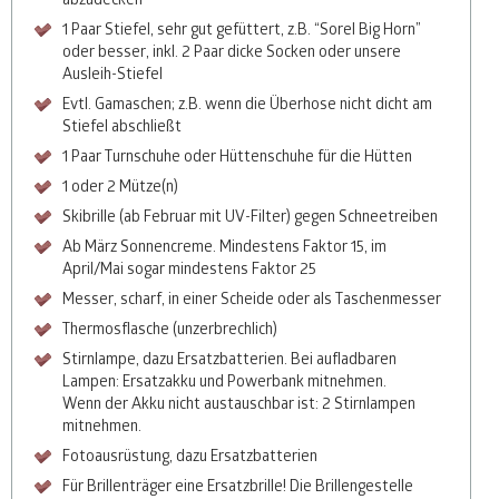
1 Paar Stiefel, sehr gut gefüttert, z.B. “Sorel Big Horn”
oder besser, inkl. 2 Paar dicke Socken oder unsere
Ausleih-Stiefel
Evtl. Gamaschen; z.B. wenn die Überhose nicht dicht am
Stiefel abschließt
1 Paar Turnschuhe oder Hüttenschuhe für die Hütten
1 oder 2 Mütze(n)
Skibrille (ab Februar mit UV-Filter) gegen Schneetreiben
Ab März Sonnencreme. Mindestens Faktor 15, im
April/Mai sogar mindestens Faktor 25
Messer, scharf, in einer Scheide oder als Taschenmesser
Thermosflasche (unzerbrechlich)
Stirnlampe, dazu Ersatzbatterien. Bei aufladbaren
Lampen: Ersatzakku und Powerbank mitnehmen.
Wenn der Akku nicht austauschbar ist: 2 Stirnlampen
mitnehmen.
Fotoausrüstung, dazu Ersatzbatterien
Für Brillenträger eine Ersatzbrille! Die Brillengestelle