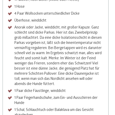
1 Hose
4 Paar Wollsocken unterschiedlicher Dicke
Überhose, winddicht
Anorak oder Jacke, winddicht, mit großer Kapuze. Ganz
schlecht sind dicke Parkas. Hier ist das Zwiebelprinzip
grob mißachtet. Da eine dicke Isolationsschicht in diesen
Parkas vorgeben ist, läßt sich die Innentemperatur nicht
vernünftig regulieren. Bei Bergetappen wird es darunter
schnell viel zu warm. Im Ergebnis schwitzt man, alles wird
feucht und somit kalt. Merke: Im Winter ist der Feind
weniger das Frieren, sondern eher das Schwitzen! Viel
besser ist eine dünne Jacke, die genügend Platz hat für
mehrere Schichten Pullover. Eine dicke Daunenjacke ist
toll, wenn man sich das Nordlicht ansehen will oder
abends die Hunde füttert.
1 Paar dicke Fäustlinge, winddicht
1 Paar Fingerhandschuhe, zum Ein- und Ausschirren der
Hunde
1 Schal, Schlauchtuch oder Balaklava um das Gesicht
abzudecken