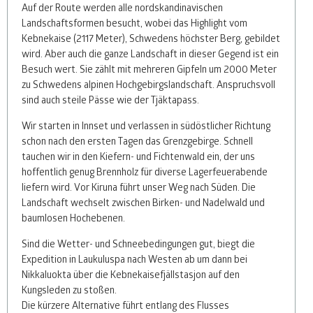
Auf der Route werden alle nordskandinavischen
Landschaftsformen besucht, wobei das Highlight vom
Kebnekaise (2117 Meter), Schwedens höchster Berg, gebildet
wird. Aber auch die ganze Landschaft in dieser Gegend ist ein
Besuch wert. Sie zählt mit mehreren Gipfeln um 2000 Meter
zu Schwedens alpinen Hochgebirgslandschaft. Anspruchsvoll
sind auch steile Pässe wie der Tjäktapass.
Wir starten in Innset und verlassen in südöstlicher Richtung
schon nach den ersten Tagen das Grenzgebirge. Schnell
tauchen wir in den Kiefern- und Fichtenwald ein, der uns
hoffentlich genug Brennholz für diverse Lagerfeuerabende
liefern wird. Vor Kiruna führt unser Weg nach Süden. Die
Landschaft wechselt zwischen Birken- und Nadelwald und
baumlosen Hochebenen.
Sind die Wetter- und Schneebedingungen gut, biegt die
Expedition in Laukuluspa nach Westen ab um dann bei
Nikkaluokta über die Kebnekaisefjällstasjon auf den
Kungsleden zu stoßen.
Die kürzere Alternative führt entlang des Flusses