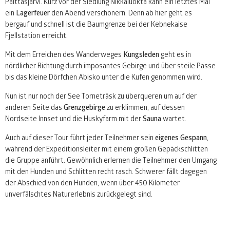
Paittasjärvi. Kurz vor der Siedlung Nikkaluokta kann ein letztes Mal
ein
Lagerfeuer
den Abend verschönern. Denn ab hier geht es
bergauf und schnell ist die Baumgrenze bei der Kebnekaise
Fjellstation erreicht.
Mit dem Erreichen des Wanderweges
Kungsleden
geht es in
nördlicher Richtung durch imposantes Gebirge und über steile Pässe
bis das kleine Dörfchen Abisko unter die Kufen genommen wird.
Nun ist nur noch der See Torneträsk zu überqueren um auf der
anderen Seite das
Grenzgebirge
zu erklimmen, auf dessen
Nordseite Innset und die Huskyfarm mit der
Sauna
wartet.
Auch auf dieser Tour führt jeder Teilnehmer sein
eigenes Gespann
,
während der Expeditionsleiter mit einem großen Gepäckschlitten
die Gruppe anführt. Gewöhnlich erlernen die Teilnehmer den Umgang
mit den Hunden und Schlitten recht rasch. Schwerer fällt dagegen
der Abschied von den Hunden, wenn über 450 Kilometer
unverfälschtes Naturerlebnis zurückgelegt sind.