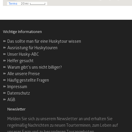
Wichtige Informationen
Das sollte man für eine Huskytour wissen
Ausrüstung für Huskytouren
Unser Husky-ABC
Helfer gesucht
Warum gibt's uns nicht billiger?
Alle unsere Preise
Häufig gestellte Fragen
Impressum
Datenschutz
AGB
Newsletter
Melden Sie sich zu unserem Newsletter an und erhalten Sie
regelmäßig Nachrichten zu neuen Tourterminen, zum Leben auf
unserer Farm und zu besonderen Tourangeboten.