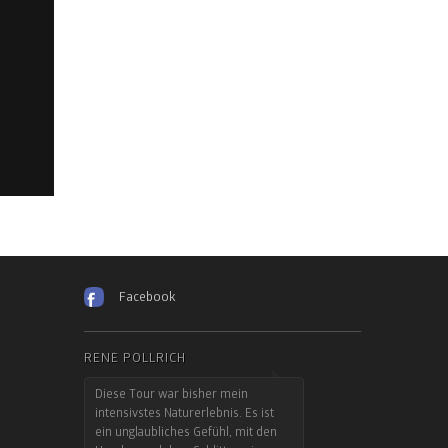
Facebook
RENÉ POLLRICH
Diese Tour war bisher mein
intensivstes Naturerlebnis. Es ist
ein unglaubliches Gefühl, mit den