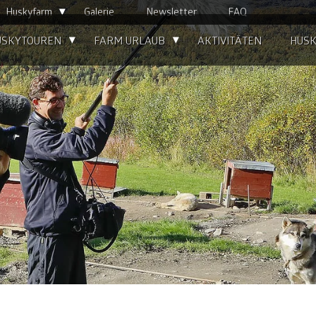
▴
Huskyfarm
Galerie
Newsletter
FAQ
▴
▴
USKYTOUREN
FARM URLAUB
AKTIVITÄTEN
HUS