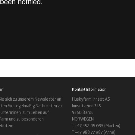
er
Kontakt Information
ie sich zu unserem Newsletter an
Huskyfarm Innset AS
lten Sie regelmäßig Nachrichten zu
Innsetveien 345
urterminen, zum Leben auf
9360 Bardu
Farm und zu besonderen
NORWEGEN
eboten.
T +47 452 05 095 (Morten)
T +47 988 77 987 (Anne)