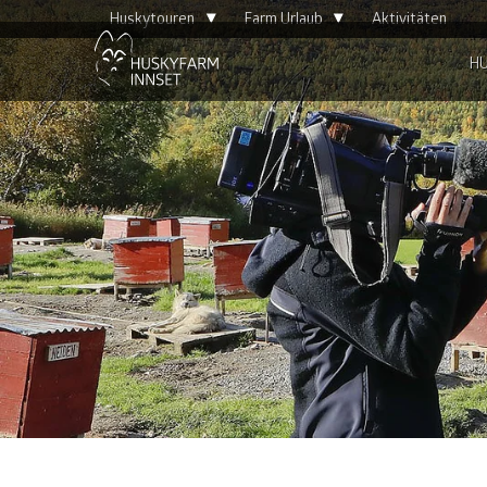
▴
▴
Huskytouren
Farm Urlaub
Aktivitäten
H