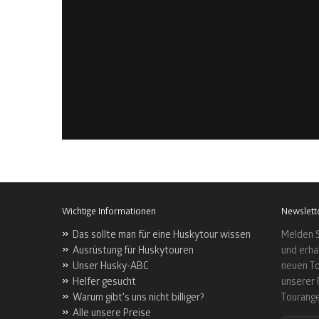
Wichtige Informationen
Newslett
Das sollte man für eine Huskytour wissen
Melden S
Ausrüstung für Huskytouren
und erha
Unser Husky-ABC
neuen To
Helfer gesucht
unserer 
Warum gibt's uns nicht billiger?
Tourang
Alle unsere Preise