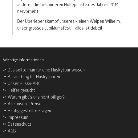
anderen die besonderen Höhepunkte des Jahres 2014
hervorhebt.
Der Überlebenskampf unseres kleinen Welpen Wilhelm,
unser grosses Jubiläumsfest – alles ist dabei!
Wichtige Informationen
Das sollte man für eine Huskytour wissen
Ausrüstung für Huskytouren
Unser Husky-ABC
Helfer gesucht
Warum gibt's uns nicht billiger?
Alle unsere Preise
Häufig gestellte Fragen
Impressum
Datenschutz
AGB