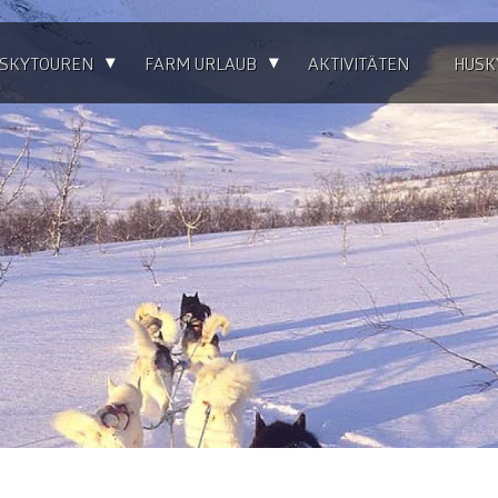
▴
▴
SKYTOUREN
FARM URLAUB
AKTIVITÄTEN
HUSK