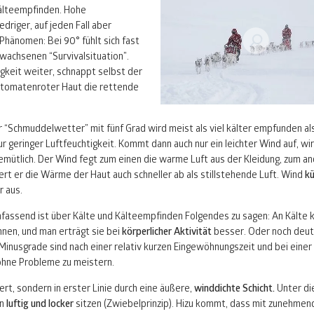
älteempfinden. Hohe
driger, auf jeden Fall aber
Phänomen: Bei 90° fühlt sich fast
ewachsenen “Survivalsituation”.
gkeit weiter, schnappt selbst der
t tomatenroter Haut die rettende
“Schmuddelwetter” mit fünf Grad wird meist als viel kälter empfunden als
ur geringer Luftfeuchtigkeit. Kommt dann auch nur ein leichter Wind auf, wi
gemütlich. Der Wind fegt zum einen die warme Luft aus der Kleidung, zum a
ert er die Wärme der Haut auch schneller ab als stillstehende Luft. Wind
kü
r aus.
assend ist über Kälte und Kälteempfinden Folgendes zu sagen: An Kälte 
nen, und man erträgt sie bei
körperlicher Aktivität
besser. Oder noch deutl
Minusgrade sind nach einer relativ kurzen Eingewöhnungszeit und bei einer
ohne Probleme zu meistern.
rt, sondern in erster Linie durch eine äußere,
winddichte Schicht.
Unter di
en
luftig und locker
sitzen (Zwiebelprinzip). Hizu kommt, dass mit zunehmen