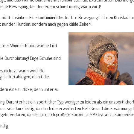
regt, und das warme Blut
erwärmt fühlbar
auch die Extremitäten. Das morge
o eine Bewegung, bei der jedem schnell
mollig
warm wird!
 nicht absinken. Eine
kontinuierliche
, leichte Bewegung hält den Kreislauf a
ht nur den Hunden, sondern auch gegen kühle Zehen!
t der Wind nicht die warme Luft
die Durchblutung! Enge Schuhe sind
es nicht zu warm wird. Bei
 (Jacke) ablegen, damit die
ern eine zu dicke, denn unter zu
. Darunter hat ein sportlicher Typ weniger zu leiden als ein unsportlicher!
nur sehr kurzfristig, da durch die erweiterten Gefäße und die Erwärmung 
eht verloren, da sie nur durch größere körperliche Aktivität zu kompensie
ndig.