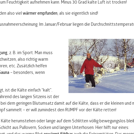
kaum Feuchtigkeit aufnehmen kann. Minus 30 Grad kalte Luft ist trocken!
en also viel
wärmer empfunden
, als sie eigentlich sind!
 Ausnahmeerscheinung. Im Januar/Februar liegen die Durchschnittstemperat
gung
, z. B. im Sport. Man muss
hwitzen, also richtig warm
en, etc. Zusätzlich helfen
Sauna
– besonders, wenn
ist die Kälte einfach “kalt”.
ährend des langen Sitzens ist der
bei dem geringen Blutumsatz damit auf die Kälte, dass er die kleinen und 
pf sammelt – er will zumindest den
RUMPF
vor der Kälte retten!
 Kälte herumstehen oder lange auf dem Schlitten völlig bewegungslos blei
chicht aus Pullovern, Socken und langen Unterhosen. Hier hilft nur eines: