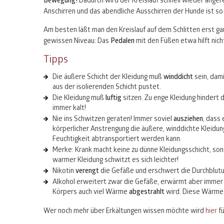
Bewegung!
Dadurch wird der Kreislauf schnell wieder ange
Anschirren und das abendliche Ausschirren der Hunde ist s
Am besten läßt man den Kreislauf auf dem Schlitten erst gar
gewissen Niveau: Das
Pedalen
mit den Füßen etwa hilft nic
Tipps
Die äußere Schicht der Kleidung muß
winddicht
sein, dami
aus der isolierenden Schicht pustet.
Die Kleidung muß
luftig
sitzen. Zu enge Kleidung hindert 
immer kalt!
Nie ins Schwitzen geraten! Immer soviel
ausziehen
, dass 
körperlicher Anstrengung die äußere, winddichte Kleidung
Feuchtigkeit abtransportiert werden kann.
Merke: Krank macht keine zu dünne Kleidungsschicht, sond
warmer Kleidung schwitzt es sich leichter!
Nikotin
verengt
die Gefäße und erschwert die Durchblutung
Alkohol erweitert zwar die Gefäße, erwärmt aber immer 
Körpers auch viel Wärme
abgestrahlt
wird. Diese Wärme g
Wer noch mehr über Erkältungen wissen möchte wird
hier
fü