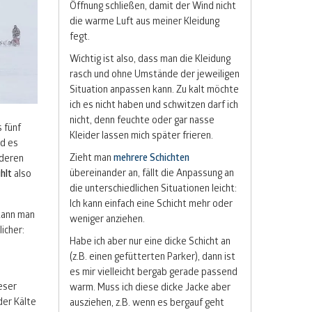
Öffnung schließen, damit der Wind nicht
die warme Luft aus meiner Kleidung
fegt.
Wichtig ist also, dass man die Kleidung
rasch und ohne Umstände der jeweiligen
Situation anpassen kann. Zu kalt möchte
ich es nicht haben und schwitzen darf ich
nicht, denn feuchte oder gar nasse
 fünf
Kleider lassen mich später frieren.
rd es
Zieht man
mehrere Schichten
nderen
übereinander an, fällt die Anpassung an
hlt
also
die unterschiedlichen Situationen leicht:
Ich kann einfach eine Schicht mehr oder
kann man
weniger anziehen.
icher:
Habe ich aber nur eine dicke Schicht an
(z.B. einen gefütterten Parker), dann ist
es mir vielleicht bergab gerade passend
eser
warm. Muss ich diese dicke Jacke aber
der Kälte
ausziehen, z.B. wenn es bergauf geht