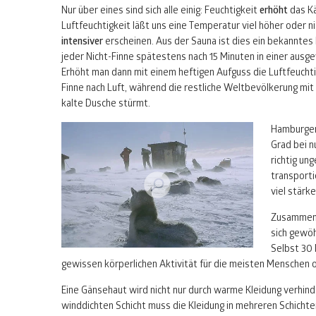
Nur über eines sind sich alle einig: Feuchtigkeit
erhöht
das K
Luftfeuchtigkeit läßt uns eine Temperatur viel höher oder nie
intensiver
erscheinen. Aus der Sauna ist dies ein bekanntes 
jeder Nicht-Finne spätestens nach 15 Minuten in einer ausg
Erhöht man dann mit einem heftigen Aufguss die Luftfeuchti
Finne nach Luft, während die restliche Weltbevölkerung mi
kalte Dusche stürmt.
Hamburger 
Grad bei n
richtig un
transporti
viel stärke
Zusammenf
sich gewöh
Selbst 30 
gewissen körperlichen Aktivität für die meisten Menschen 
Eine Gänsehaut wird nicht nur durch warme Kleidung verhinde
winddichten Schicht muss die Kleidung in mehreren Schicht