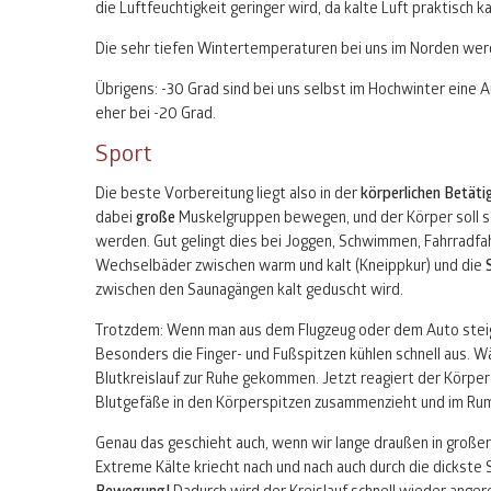
die Luftfeuchtigkeit geringer wird, da kalte Luft praktisch 
Die sehr tiefen Wintertemperaturen bei uns im Norden werd
Übrigens: -30 Grad sind bei uns selbst im Hochwinter eine
eher bei -20 Grad.
Sport
Die beste Vorbereitung liegt also in der
körperlichen Betäti
dabei
große
Muskelgruppen bewegen, und der Körper soll sc
werden. Gut gelingt dies bei Joggen, Schwimmen, Fahrradfahr
Wechselbäder zwischen warm und kalt (Kneippkur) und die
zwischen den Saunagängen kalt geduscht wird.
Trotzdem: Wenn man aus dem Flugzeug oder dem Auto steigt, 
Besonders die Finger- und Fußspitzen kühlen schnell aus. W
Blutkreislauf zur Ruhe gekommen. Jetzt reagiert der Körper 
Blutgefäße in den Körperspitzen zusammenzieht und im Rum
Genau das geschieht auch, wenn wir lange draußen in großer
Extreme Kälte kriecht nach und nach auch durch die dickste S