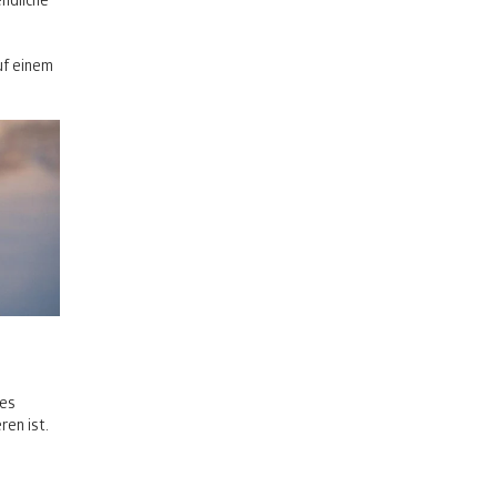
ndliche
uf einem
des
ren ist.