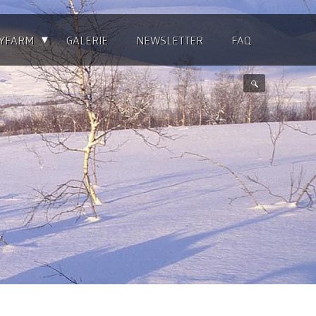
▴
YFARM
GALERIE
NEWSLETTER
FAQ