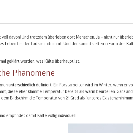
cht voll davon! Und trotzdem überleben dort Menschen. Ja – nicht nur überle
hes Leben bis der Tod sie mitnimmt. Und der kommt selten in Form des Käl
mal geklärt werden, was Kälte überhaupt ist.
sche Phänomene
ionen
unterschiedlich
definiert. Ein Forstarbeiter wird im Winter, wenn er v
ommt, diese eher klamme Temperatur bereits als
warm
beurteilen. Ganz and
r dem Bildschirm die Temperatur von 21 Grad als “unteres Existenzminimum
und empfindet damit Kälte völlig
individuell
.