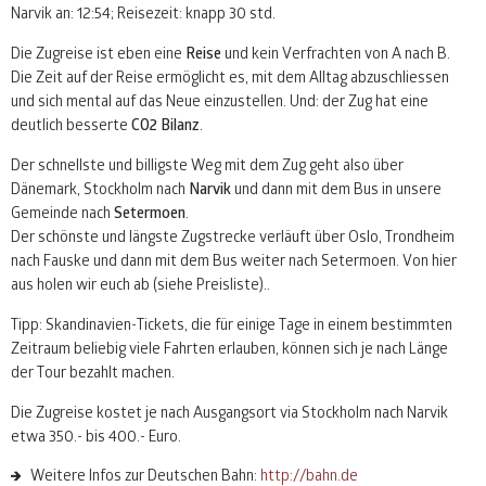
Narvik an: 12:54; Reisezeit: knapp 30 std.
Die Zugreise ist eben eine
Reise
und kein Verfrachten von A nach B.
Die Zeit auf der Reise ermöglicht es, mit dem Alltag abzuschliessen
und sich mental auf das Neue einzustellen. Und: der Zug hat eine
deutlich besserte
CO2 Bilanz
.
Der schnellste und billigste Weg mit dem Zug geht also über
Dänemark, Stockholm nach
Narvik
und dann mit dem Bus in unsere
Gemeinde nach
Setermoen
.
Der schönste und längste Zugstrecke verläuft über Oslo, Trondheim
nach Fauske und dann mit dem Bus weiter nach Setermoen. Von hier
aus holen wir euch ab (siehe Preisliste)..
Tipp: Skandinavien-Tickets, die für einige Tage in einem bestimmten
Zeitraum beliebig viele Fahrten erlauben, können sich je nach Länge
der Tour bezahlt machen.
Die Zugreise kostet je nach Ausgangsort via Stockholm nach Narvik
etwa 350.- bis 400.- Euro.
Weitere Infos zur Deutschen Bahn:
http://bahn.de