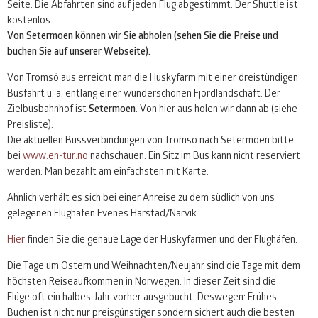
Seite. Die Abfahrten sind auf jeden Flug abgestimmt. Der Shuttle ist
kostenlos.
Von Setermoen können wir Sie abholen (sehen Sie die Preise und
buchen Sie auf unserer Webseite).
Von Tromsö aus erreicht man die Huskyfarm mit einer dreistündigen
Busfahrt u. a. entlang einer wunderschönen Fjordlandschaft. Der
Zielbusbahnhof ist
Setermoen
. Von hier aus holen wir dann ab (siehe
Preisliste).
Die aktuellen Bussverbindungen von Tromsö nach Setermoen bitte
bei
www.en-tur.no
nachschauen. Ein Sitz im Bus kann nicht reserviert
werden. Man bezahlt am einfachsten mit Karte.
Ähnlich verhält es sich bei einer Anreise zu dem südlich von uns
gelegenen Flughafen Evenes Harstad/Narvik.
Hier
finden Sie die genaue Lage der Huskyfarmen und der Flughäfen.
Die Tage um Ostern und Weihnachten/Neujahr sind die Tage mit dem
höchsten Reiseaufkommen in Norwegen. In dieser Zeit sind die
Flüge oft ein halbes Jahr vorher ausgebucht. Deswegen: Frühes
Buchen ist nicht nur preisgünstiger sondern sichert auch die besten